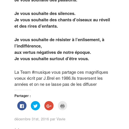
Je vous souhaite des silences.
Je vous souhaite des chants d’oiseaux au réveil
et des rires d’enfants.
Je vous souhaite de résister à l’enlisement, à
l’indifférence,
aux vertus négatives de notre époque.
Je vous souhaite surtout d’être vous.
La Team #musique vous partage ces magnifiques
voeux écrit par J.Brel en 1986.Ils traversent les
années et on ne se lasse pas de les diffuser
Partager :
C
C
C
C
l
l
l
l
i
i
i
i
q
q
q
q
décembre 31st, 2016 par
Vavie
u
u
u
u
e
e
e
e
z
z
z
r
p
p
p
p