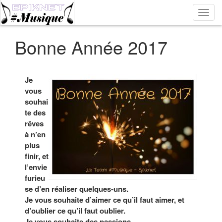
Bascu
la
navig
Bonne Année 2017
Je
vous
souhai
te des
rêves
à n’en
plus
finir, et
l’envie
furieu
se d’en réaliser quelques-uns.
Je vous souhaite d’aimer ce qu’il faut aimer, et
d’oublier ce qu’il faut oublier.
Je vous souhaite des passions.