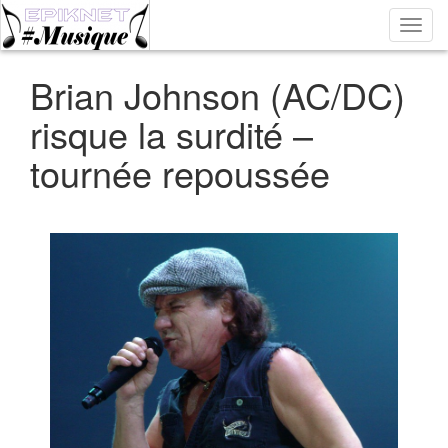
Bascu
la
navig
Brian Johnson (AC/DC)
risque la surdité –
tournée repoussée