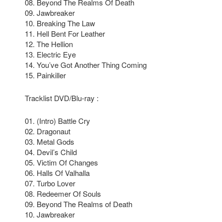
08. Beyond The Realms Of Death
09. Jawbreaker
10. Breaking The Law
11. Hell Bent For Leather
12. The Hellion
13. Electric Eye
14. You’ve Got Another Thing Coming
15. Painkiller
Tracklist DVD/Blu-ray :
01. (Intro) Battle Cry
02. Dragonaut
03. Metal Gods
04. Devil’s Child
05. Victim Of Changes
06. Halls Of Valhalla
07. Turbo Lover
08. Redeemer Of Souls
09. Beyond The Realms of Death
10. Jawbreaker