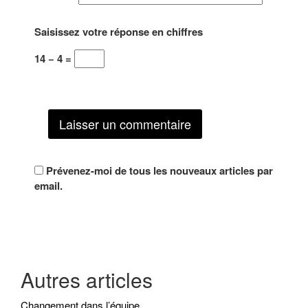
e
l
l
)
l
l
l
l
e
e
e
f
f
Saisissez votre réponse en chiffres
f
e
e
e
n
n
n
ê
ê
14 − 4 =
ê
t
t
t
r
r
r
e
e
e
)
)
)
Prévenez-moi de tous les nouveaux articles par
email.
Autres articles
Changement dans l’équipe