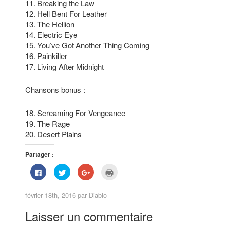
11. Breaking the Law
12. Hell Bent For Leather
13. The Hellion
14. Electric Eye
15. You’ve Got Another Thing Coming
16. Painkiller
17. Living After Midnight
Chansons bonus :
18. Screaming For Vengeance
19. The Rage
20. Desert Plains
Partager :
C
C
C
C
l
l
l
l
i
i
i
i
q
q
q
q
février 18th, 2016 par
Diablo
u
u
u
u
e
e
e
e
z
z
z
r
Laisser un commentaire
p
p
p
p
o
o
o
o
u
u
u
u