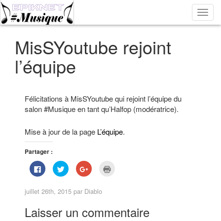
Bascu
la
navig
MisSYoutube rejoint
l’équipe
Félicitations à MisSYoutube qui rejoint l’équipe du
salon #Musique en tant qu’Halfop (modératrice).
Mise à jour de la page
L’équipe
.
Partager :
C
C
C
C
l
l
l
l
i
i
i
i
q
q
q
q
juillet 26th, 2015 par
Diablo
u
u
u
u
e
e
e
e
z
z
z
r
Laisser un commentaire
p
p
p
p
o
o
o
o
u
u
u
u