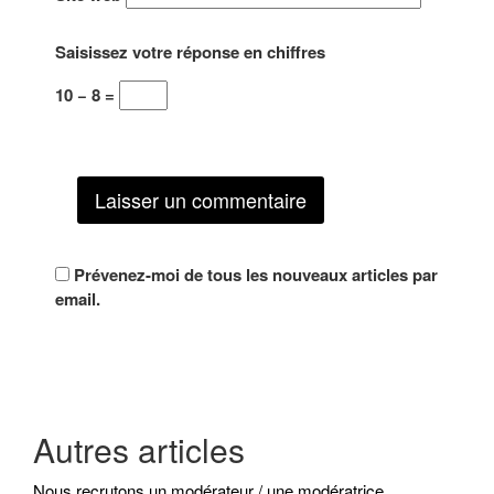
e
l
l
)
l
l
l
l
e
e
e
f
f
Saisissez votre réponse en chiffres
f
e
e
e
n
n
n
ê
ê
10 − 8 =
ê
t
t
t
r
r
r
e
e
e
)
)
)
Prévenez-moi de tous les nouveaux articles par
email.
Autres articles
Nous recrutons un modérateur / une modératrice