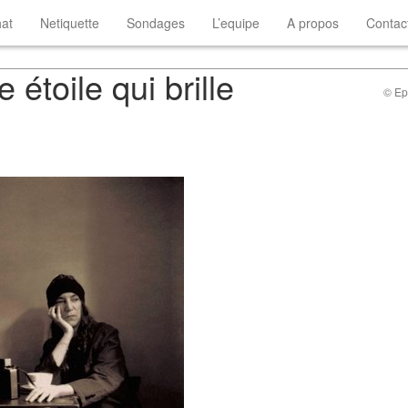
at
Netiquette
Sondages
L’equipe
A propos
Contac
 étoile qui brille
© Ep