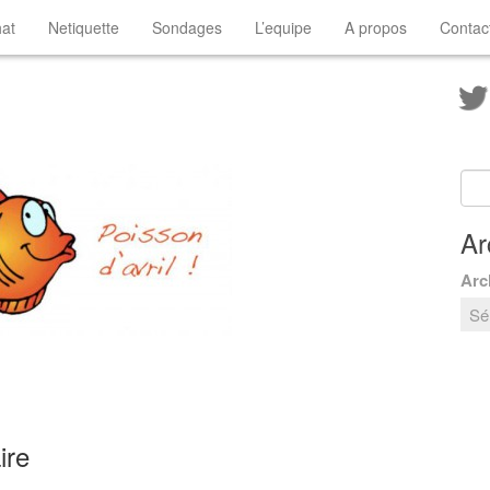
at
Netiquette
Sondages
L’equipe
A propos
Contac
Ar
Arc
ire