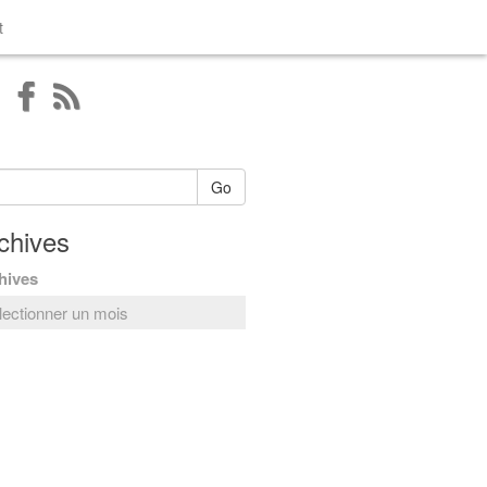
t
Go
chives
hives