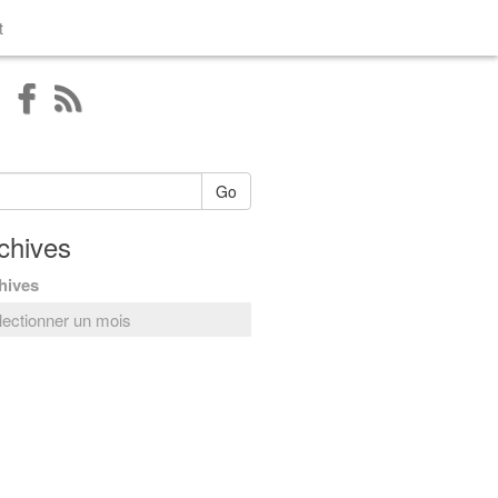
t
Go
chives
hives