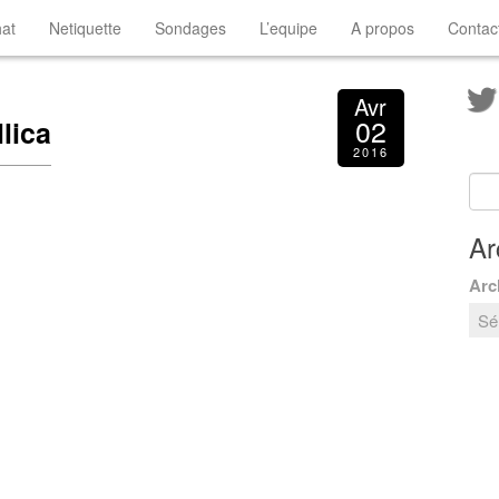
at
Netiquette
Sondages
L’equipe
A propos
Contac
Avr
02
lica
2016
Ar
Arc