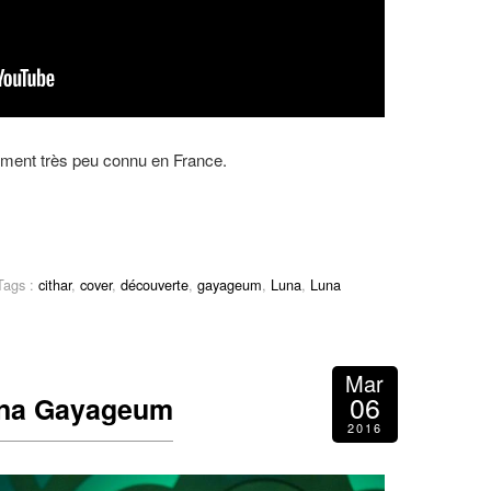
rument très peu connu en France.
ags :
cithar
,
cover
,
découverte
,
gayageum
,
Luna
,
Luna
Mar
06
una Gayageum
2016