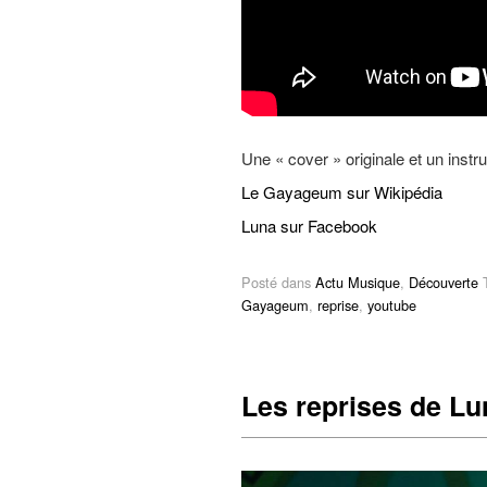
Une « cover » originale et un inst
Le Gayageum sur Wikipédia
Luna sur Facebook
Posté dans
Actu Musique
,
Découverte
T
Gayageum
,
reprise
,
youtube
Les reprises de L