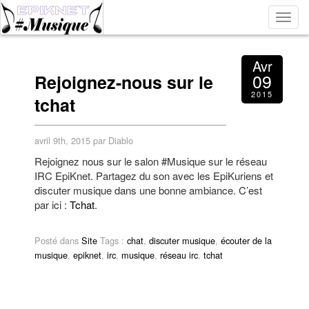
Bascu
la
navig
Avr
09
Rejoignez-nous sur le
2015
tchat
avril 9th, 2015 par Diablo
Rejoignez nous sur le salon #Musique sur le réseau
IRC EpiKnet. Partagez du son avec les EpiKuriens et
discuter musique dans une bonne ambiance. C’est
par ici :
Tchat
.
Posté dans
Site
Tags :
chat
,
discuter musique
,
écouter de la
musique
,
epiknet
,
irc
,
musique
,
réseau irc
,
tchat