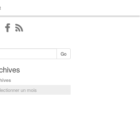
t
Go
chives
hives