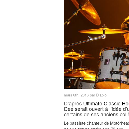
mars 6th, 2016 par Diablo
D’après
Ultimate Classic Ro
Dee serait ouvert à l’idée
certains de ses anciens col
Le bassiste chanteur de Motörhea
peu de temps après ses 70 ans.