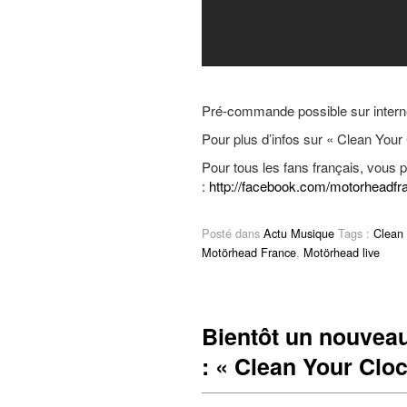
Pré-commande possible sur inter
Pour plus d’infos sur « Clean Your C
Pour tous les fans français, vous
:
http://facebook.com/motorheadfr
Posté dans
Actu Musique
Tags :
Clean 
Motörhead France
,
Motörhead live
Bientôt un nouveau
: « Clean Your Clo