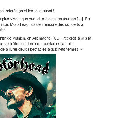
s ont adorés ça et les fans aussi !
t plus vivant que quand ils étaient en tournée […]. En
ervice, Motörhead faisaient encore des concerts à
ier.
ith de Munich, en Allemagne , UDR records a pris la
arrivé à être les derniers spectacles jamais
dé à livrer deux spectacles à guichets fermés. »