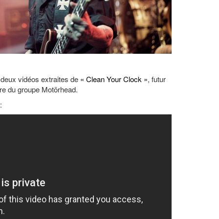
deux vidéos extraites de
« Clean Your Clock »
, futur
ître du groupe Motörhead.
: