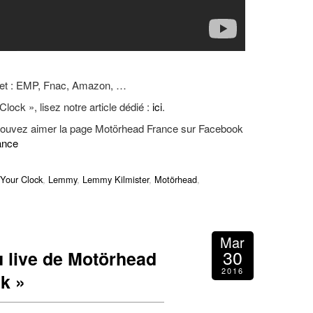
net : EMP, Fnac, Amazon, …
lock », lisez notre article dédié :
ici
.
 pouvez aimer la page Motörhead France sur Facebook
ance
Your Clock
,
Lemmy
,
Lemmy Kilmister
,
Motörhead
,
Mar
30
 live de Motörhead
2016
ck »