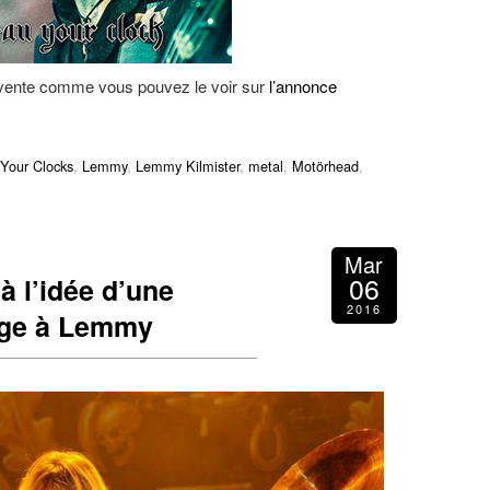
en vente comme vous pouvez le voir sur
l’annonce
Your Clocks
,
Lemmy
,
Lemmy Kilmister
,
metal
,
Motörhead
,
Mar
06
à l’idée d’une
2016
ge à Lemmy