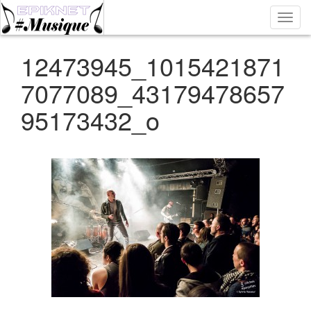
Bascu
la
navig
12473945_1015421871
7077089_43179478657
95173432_o