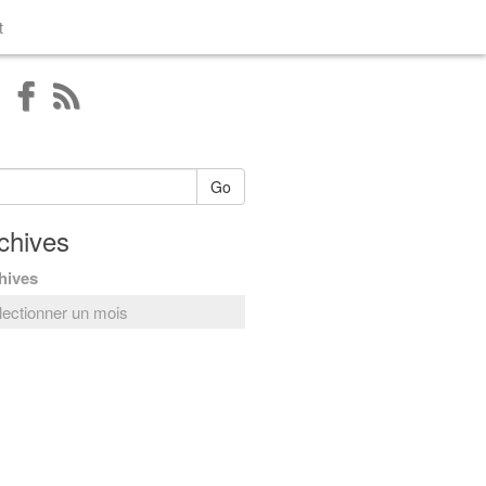
t
Go
chives
hives