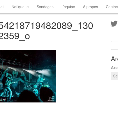
at
Netiquette
Sondages
L’equipe
A propos
Contac
54218719482089_130
2359_o
Ar
Arc
Image suivante >