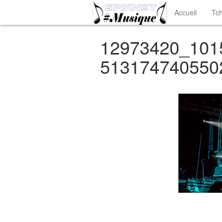
Accueil
Tch
12973420_101
513174740550
< Image précédentes