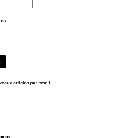
res
eaux articles par email.
henay