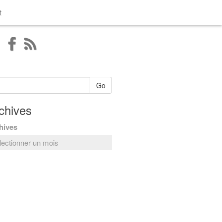
t
Go
chives
hives