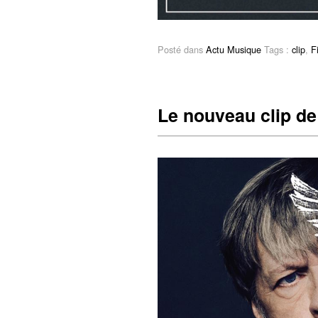
Posté dans
Actu Musique
Tags :
clip
,
F
Le nouveau clip d