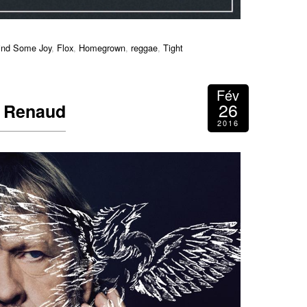
ind Some Joy
,
Flox
,
Homegrown
,
reggae
,
Tight
Fév
26
e Renaud
2016