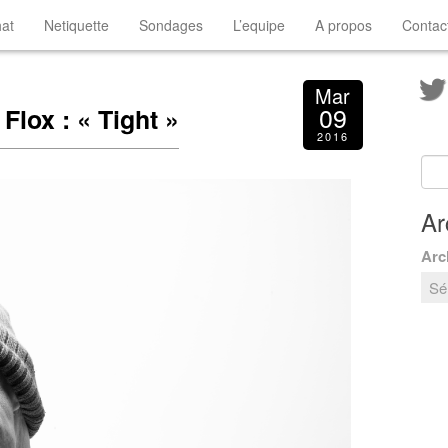
at
Netiquette
Sondages
L’equipe
A propos
Contac
Mar
09
Flox : « Tight »
2016
Ar
Arc