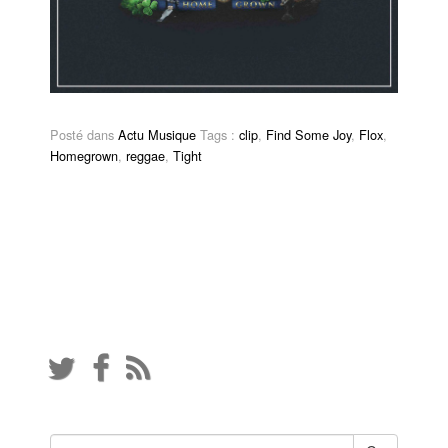
Posté dans
Actu Musique
Tags :
clip
,
Find Some Joy
,
Flox
,
Homegrown
,
reggae
,
Tight