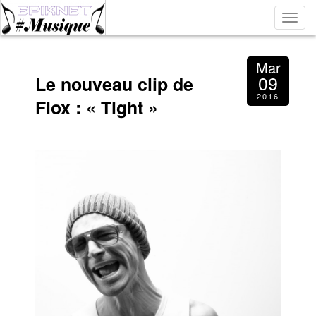
Bascu
la
navig
Mar
09
Le nouveau clip de
2016
Flox : « Tight »